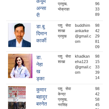
कैयुम
प्रमुख,
96
अन्सा
भोक्राहा
33
री
89
पशु सेवा
buddhim
98
डा.बु
शाखा
ankarke
42
दिमान
प्रमुख
@gmail.c
29
कार्की
om
81
09
पशु सेवा
khadkan
98
डा.
शाखा
eha123
15
नेहा
@gmail.c
33
ख
om
39
ड्का
14
पशु सेवा
98
कुमार
केन्द्र
42
बहादुर
प्रमुख,
58
बस्नेत
नरसिंह
45