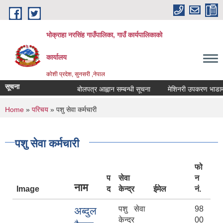
Skip to main content
भोक्राहा नरसिंह गाउँपालिका, गाउँ कार्यपालिकाको
कार्यालय
कोशी प्रदेश, सुनसरी ,नेपाल
सूचना
बोलपत्र आह्वान सम्बन्धी सूचना
मेशिनरी उपकरण भाडामा लिन
You are here
Home
»
परिचय
» पशु सेवा कर्मचारी
पशु सेवा कर्मचारी
फो
प
सेवा
न
नाम
Image
द
केन्द्र
ईमेल
नं.
पशु सेवा
98
अब्दुल
केन्द्र
00