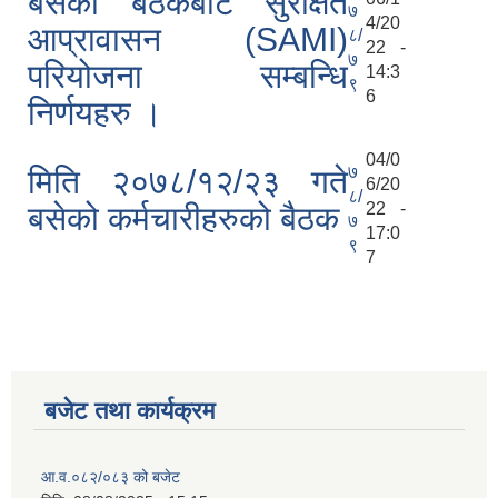
बसेको बैठकबाट सुरक्षित
७
4/20
आप्रावासन (SAMI)
८/
22 -
७
परियोजना सम्बन्धि
14:3
९
6
निर्णयहरु ।
04/0
७
मिति २०७८/१२/२३ गते
6/20
८/
22 -
बसेको कर्मचारीहरुको बैठक
७
17:0
९
7
बजेट तथा कार्यक्रम
आ.व.०८२/०८३ को बजेट