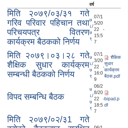
वर्ष
मिति २०७९/०३/३१ गते
07/1
७
गरिव परिवार पहिचान तथा
5/20
८/
22 -
परिचयपत्र वितरण
७
15:5
९
कार्यक्रम बैठकको निर्णय
7
मिति २०७९।०३।२८ गते
07/1
७
शैक्षिक
3/20
शैक्षिक सुधार कार्यक्रम
८/
सुधार
22 -
७
कार्यक्रम
सम्बन्धी बैठकको निर्णय
16:0
९
बैठक.pdf
9
06/2
७
8/20
विपद सम्बन्धि बैठक
८/
22 -
bipad.p
७
18:5
df
९
7
मिति २०७९/०२/३1 गते
06/1