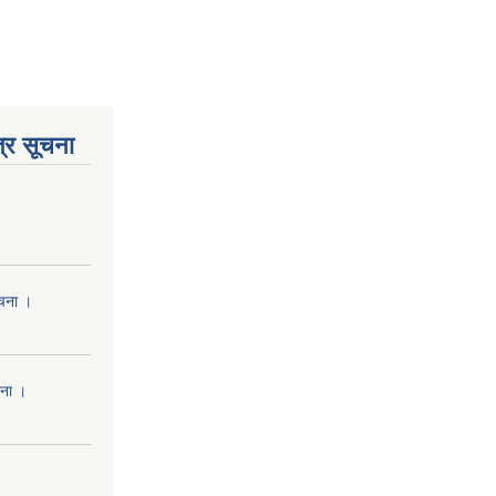
्र सूचना
ूचना ।
चना ।