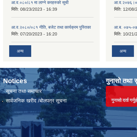
आ.व.०८०/८१ मा लाग्ने करहरुको सूची
आ‍.व.२०७६।०
मिति:
08/23/2023 - 16:39
मिति:
12/08/
आ.व.२०८०/०८१ नीति, बजेट तथा कार्यक्रम पुस्तिका
आ.ब. ०७५-०७
मिति:
07/20/2023 - 16:20
मिति:
10/21/
अन्य
अन्य
Notices
गुनासो तथा 
सूचना तथा समाचार
गुनासो दर्ता गर्नुह
सार्वजनिक खरीद /बोलपत्र सूचना