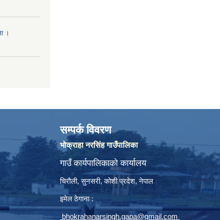
ना ।
सम्पर्क विवरण
भोक्राहा नरसिंह गाउँपालिका
गाउँ कार्यपालिकाको कार्यालय
चिरौली, सुनसरी, कोशी प्रदेश, नेपाल
इमेल ठेगाना :
bhokrahanarsingh.gapa@gmail.com