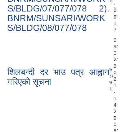
९
-
S/BLDG/07/077/078 2).
0
BNRM/SUNSARI/WORK
9:
1
S/BLDG/08/077/078
7
0
9/
0
2/
2
७
शिलबन्दी दर भाउ पत्र आह्वान
0
८/
2
गरिएको सूचना
७
1
९
-
1
4:
2
9
0
8/