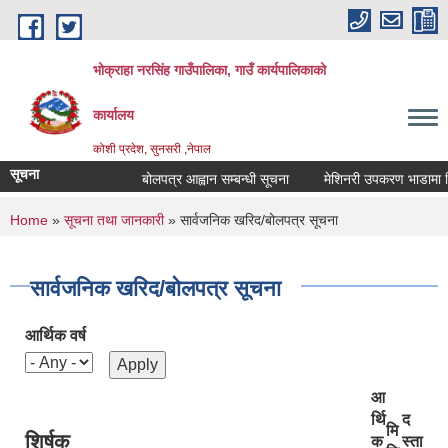
Skip to main content
भोक्राहा नरसिंह गाउँपालिका, गाउँ कार्यपालिकाको
कार्यालय
कोशी प्रदेश, सुनसरी ,नेपाल
सूचना
बोलपत्र आह्वान सम्बन्धी सूचना
मेशिनरी उपकरण भाडामा लिने क
You are here
Home
»
सूचना तथा जानकारी
» सार्वजनिक खरिद/बोलपत्र सूचना
सार्वजनिक खरिद/बोलपत्र सूचना
आर्थिक वर्ष
आ
र्थि
द
मि
शिर्षक
क
स्ता