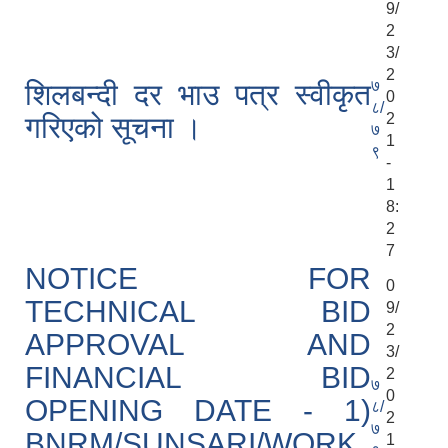
9/
2
3/
2
७
शिलबन्दी दर भाउ पत्र स्वीकृत
0
८/
2
गरिएको सूचना ।
७
1
९
-
1
8:
2
7
NOTICE FOR
0
TECHNICAL BID
9/
2
APPROVAL AND
3/
FINANCIAL BID
2
७
0
OPENING DATE - 1)
८/
2
७
BNRM/SUNSARI/WORK
1