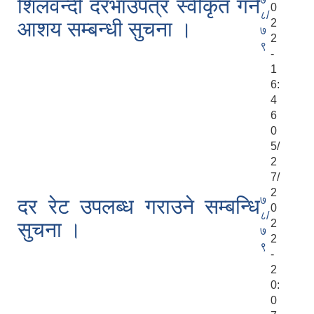
शिलवन्दी दरभाउपत्र स्वीकृत गर्ने
0
८/
2
आशय सम्बन्धी सुचना ।
७
2
९
-
1
6:
4
6
0
5/
2
7/
2
७
दर रेट उपलब्ध गराउने सम्बन्धि
0
८/
2
सुचना ।
७
2
९
-
2
0:
0