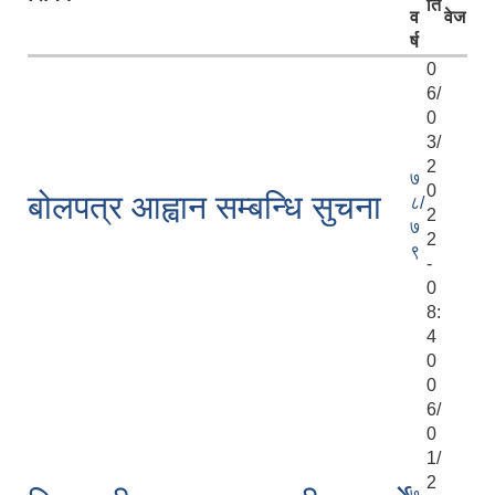
ति
व
वेज
र्ष
0
6/
0
3/
2
७
0
बोलपत्र आह्वान सम्बन्धि सुचना
८/
2
७
2
९
-
0
8:
4
0
0
6/
0
1/
2
७