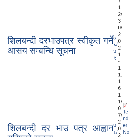
7
1
2/
3
0/
2
७
शिलबन्दी दरभाउपत्र स्वीकृत गर्ने
0
८/
2
आसय सम्बन्धि सूचना
७
1
९
-
1
1:
1
6
1
1/
0
Te
7/
nd
2
७
er
शिलबन्दी दर भाउ पत्र आह्वान
0
८/
No
2