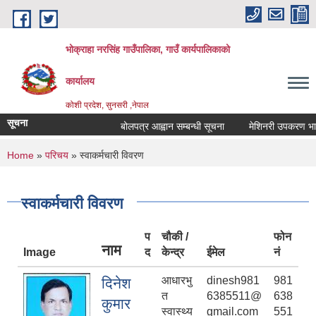
Skip to main content
भोक्राहा नरसिंह गाउँपालिका, गाउँ कार्यपालिकाको
कार्यालय
कोशी प्रदेश, सुनसरी ,नेपाल
सूचना
बोलपत्र आह्वान सम्बन्धी सूचना
मेशिनरी उपकरण भाडामा 
You are here
Home
»
परिचय
» स्वाकर्मचारी विवरण
स्वाकर्मचारी विवरण
प
चौकी /
फोन
नाम
Image
द
केन्द्र
ईमेल
नं
आधारभु
dinesh981
981
दिनेश
त
6385511@
638
कुमार
स्वास्थ्य
gmail.com
551