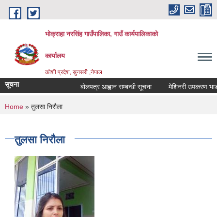
Skip to main content
भोक्राहा नरसिंह गाउँपालिका, गाउँ कार्यपालिकाको
कार्यालय
कोशी प्रदेश, सुनसरी ,नेपाल
सूचना
बोलपत्र आह्वान सम्बन्धी सूचना
मेशिनरी उपकरण भाडामा ल
You are here
Home
» तुलसा निरौला
तुलसा निरौला